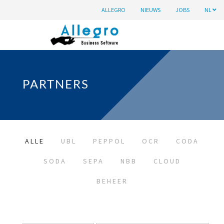
ALLEGRO
NIEUWS
JOBS
NL
PARTNERS
ALLE
UBL
PEPPOL
OCR
CODA
SODA
SEPA
NBB
CLOUD
BEHEER