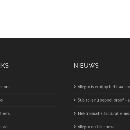
NKS
NIEUWS
r ons
Allegro is erbij op het itaa-congres 2
bs
Subito is nu peppol-proof – activeer het vandaag
tners
Elektronische facturatie nieuw in allegro po
ntact
Allegro en fake news