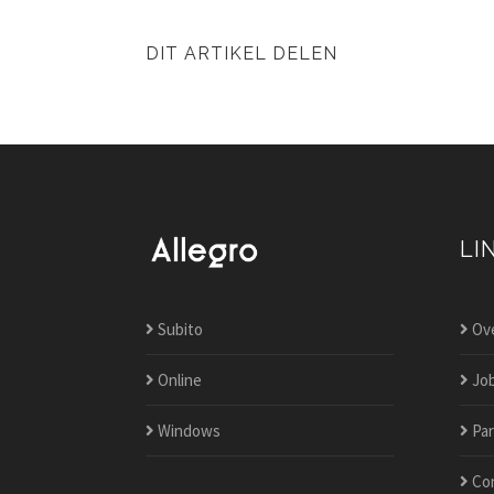
DIT ARTIKEL DELEN
LI
Subito
Ove
Online
Jo
Windows
Par
Co