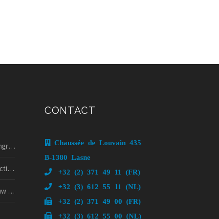
CONTACT
Chaussée de Louvain 435
025!
B-1380 Lasne
 nog
+32 (2) 371 49 11 (FR)
+32 (3) 612 55 11 (NL)
psy?
+32 (2) 371 49 00 (FR)
+32 (3) 612 55 00 (NL)