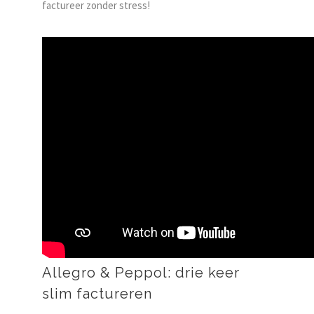
factureer zonder stress!
Allegro & Peppol: drie keer
slim factureren