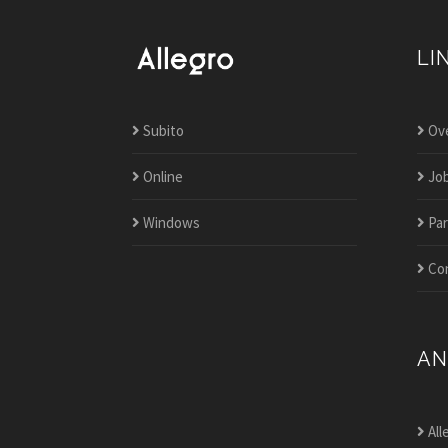
LI
Subito
Ove
Online
Jo
Windows
Par
Co
AN
All