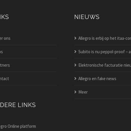
NKS
NIEUWS
r ons
Allegro is erbij op het itaa-congres 2
bs
Subito is nu peppol-proof – activeer het vandaag
tners
Elektronische facturatie nieuw in allegro po
ntact
Allegro en fake news
Meer
DERE LINKS
egro Online platform