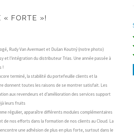
« FORTE »!
e Logé, Rudy Van Avermaet et Dušan Koutný (notre photo)
opsy et l’intégration du distributeur Trias. Une année passée à
 !
ore terminé, la stabilité du portefeuille clients et la
fre donnent toutes les raisons de se montrer satisfait. Les
ation aux revendeurs et d’amélioration des services support
à leurs fruits
hme régulier, apparaître différents modules complémentaires
nt de nos efforts dans la formation de nos clients au Cloud. La
encontre une adhésion de plus en plus forte, surtout dans le