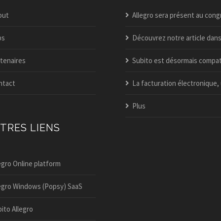
out
Allegro sera présent au congrès itaa 202
bs
Découvrez notre article dans l’édition spéciale business guide du v
tenaires
Subito est désormais compatible peppol – activez-le dès aujou
ntact
La facturation électronique, une nouveauté dans allegro po
Plus
TRES LIENS
egro Online platform
egro Windows (Popsy) SaaS
ito Allegro