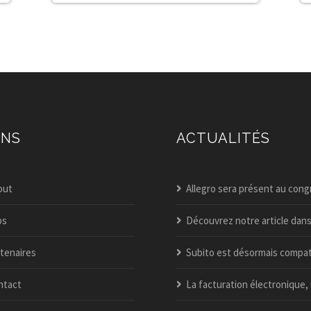
ENS
ACTUALITÉS
out
Allegro sera présent au congrès itaa 202
bs
Découvrez notre article dans l’édition spéciale business guide du v
tenaires
Subito est désormais compatible peppol – activez-le dès aujou
ntact
La facturation électronique, une nouveauté dans allegro po