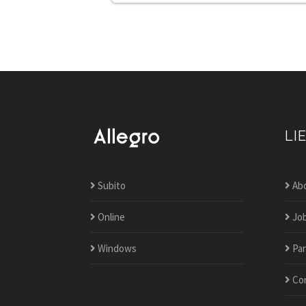
LI
Subito
Ab
Online
Jo
Windows
Par
Co