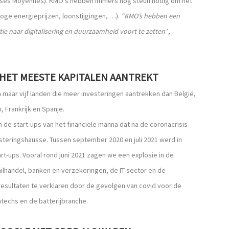
asses Moyennes). KMO’s hebben immers nog steun nodig om het
hoge energieprijzen, loonstijgingen, …).
“KMO’s hebben een
tie naar digitalisering en duurzaamheid voort te zetten”
,
AT HET MEESTE KAPITALEN AANTREKT
pa maar vijf landen die meer investeringen aantrekken dan België,
 Frankrijk en Spanje.
de start-ups van het financiële manna dat na de coronacrisis
esteringshausse. Tussen september 2020 en juli 2021 werd in
art-ups. Vooral rond juni 2021 zagen we een explosie in de
ailhandel, banken en verzekeringen, de IT-sector en de
 resultaten te verklaren door de gevolgen van covid voor de
ntechs en de batterijbranche.