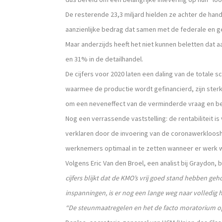
De resterende 23,3 miljard hielden ze achter de hand
aanzienlijke bedrag dat samen met de federale en g
Maar anderzijds heeft het niet kunnen beletten dat aa
en 31% in de detailhandel.
De cijfers voor 2020 laten een daling van de totale 
waarmee de productie wordt gefinancierd, zijn ster
om een neveneffect van de verminderde vraag en be
Nog een verrassende vaststelling: de rentabiliteit is
verklaren door de invoering van de coronawerkloosh
werknemers optimaal in te zetten wanneer er werk 
Volgens Eric Van den Broel, een analist bij Graydon
cijfers blijkt dat de KMO’s vrij goed stand hebben g
inspanningen, is er nog een lange weg naar volledig he
“De steunmaatregelen en het de facto moratorium op