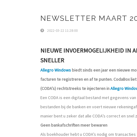
NEWSLETTER MAART 2
2022-03-22 11:28:00
NIEUWE INVOERMOGELIJKHEID IN 
SNELLER
Allegro Windows
biedt sinds een jaar een nieuwe mo
facturen te registreren en af te punten. CodaBox lie
(CODA’s) rechtstreeks te injecteren in
Allegro Windo
Een CODA is een digitaal bestand met gegevens van 
bestanden bij de banken en voert nieuwe rekeningaf
manier bent u zeker dat alle CODA’s correct en snel z
Geen bankafschriften meer bewaren
Als boekhouder hebt u CODA’s nodig om transacties t