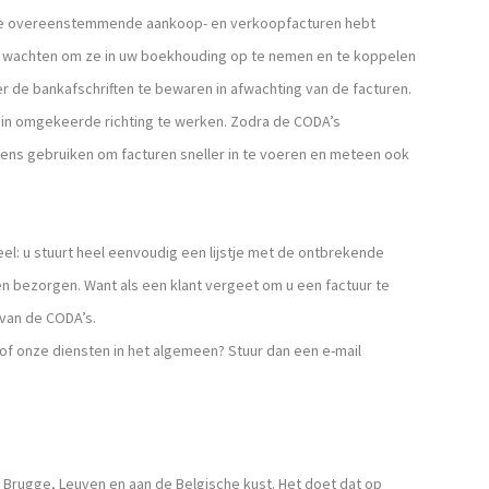
u de overeenstemmende aankoop- en verkoopfacturen hebt
t wachten om ze in uw boekhouding op te nemen en te koppelen
ger de bankafschriften te bewaren in afwachting van de facturen.
 in omgekeerde richting te werken. Zodra de CODA’s
vens gebruiken om facturen sneller in te voeren en meteen ook
l: u stuurt heel eenvoudig een lijstje met de ontbrekende
n bezorgen. Want als een klant vergeet om u een factuur te
van de CODA’s.
of onze diensten in het algemeen? Stuur dan een e-mail
 Brugge, Leuven en aan de Belgische kust. Het doet dat op