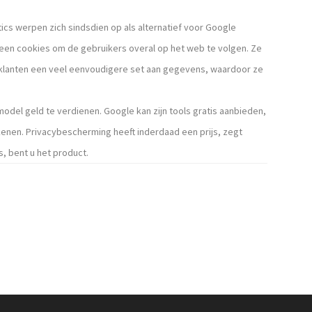
tics werpen zich sindsdien op als alternatief voor Google
 geen cookies om de gebruikers overal op het web te volgen. Ze
klanten een veel eenvoudigere set aan gegevens, waardoor ze
model geld te verdienen. Google kan zijn tools gratis aanbieden,
enen. Privacybescherming heeft inderdaad een prijs, zegt
is, bent u het product.