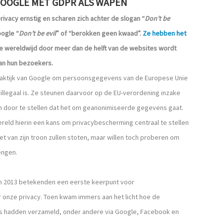
OOGLE MET GDPR ALS WAPEN
vacy ernstig en scharen zich achter de slogan “
Don’t be
oogle “
Don’t be evil
” of “berokken geen kwaad”.
Ze hebben het
die wereldwijd door meer dan de helft van de websites wordt
van hun bezoekers.
 praktijk van Google om persoonsgegevens van de Europese Unie
illegaal is. Ze steunen daarvoor op de EU-verordening inzake
 door te stellen dat het om geanonimiseerde gegevens gaat.
reld hierin een kans om privacybescherming centraal te stellen
t van zijn troon zullen stoten, maar willen toch proberen om
engen.
in 2013 betekenden een eerste keerpunt voor
 onze privacy. Toen kwam immers aan het licht hoe de
 hadden verzameld, onder andere via Google, Facebook en