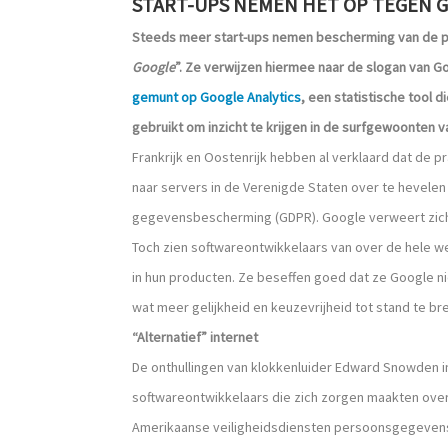
START-UPS NEMEN HET OP TEGEN
G
Steeds meer start-ups nemen bescherming van de pri
Google
”. Ze verwijzen hiermee naar de slogan van G
gemunt op Google Analytics
, een statistische tool 
gebruikt om inzicht te krijgen in de surfgewoonten 
Frankrijk en Oostenrijk hebben al verklaard dat de
naar servers in de Verenigde Staten over te hevelen 
gegevensbescherming (GDPR). Google verweert zich
Toch zien softwareontwikkelaars van over de hele we
in hun producten. Ze beseffen goed dat ze Google nie
wat meer gelijkheid en keuzevrijheid tot stand te br
“Alternatief” internet
De onthullingen van klokkenluider Edward Snowden 
softwareontwikkelaars die zich zorgen maakten over
Amerikaanse veiligheidsdiensten persoonsgegevens