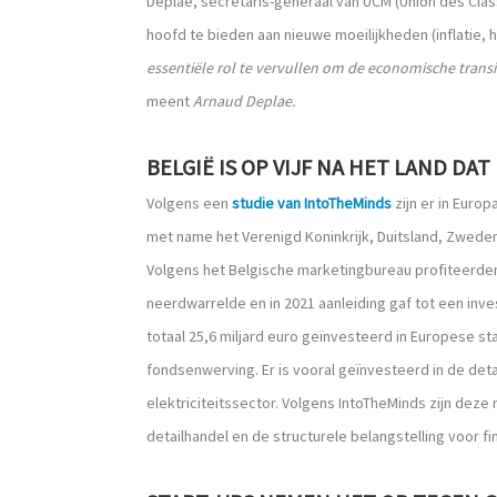
Deplae, secretaris-generaal van UCM (Union des Cl
hoofd te bieden aan nieuwe moeilijkheden (inflatie, 
essentiële rol te vervullen om de economische transi
meent
Arnaud Deplae.
BELGIË IS OP VIJF NA HET LAND D
Volgens een
studie van IntoTheMinds
zijn er in Euro
met name het Verenigd Koninkrijk, Duitsland, Zweden,
Volgens het Belgische marketingbureau profiteerden 
neerdwarrelde en in 2021 aanleiding gaf tot een inv
totaal 25,6 miljard euro geïnvesteerd in Europese st
fondsenwerving. Er is vooral geïnvesteerd in de det
elektriciteitssector. Volgens IntoTheMinds zijn deze
detailhandel en de structurele belangstelling voor fi