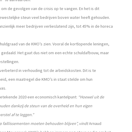
 om de gevolgen van de crisis op te vangen. En het is dit
ewestelijke steun veel bedrijven boven water heeft gehouden.
nzienlijk meer bedrijven verlieslatend zijn, tot 45% in de horeca
schuldgraad van de KMO’s zien. Vooral de kortlopende leningen,
k gedaald. Het gaat dus niet om een echte schuldafbouw, maar
stellingen.
 verbeterd in verhouding tot de arbeidskosten. Dit is te
eid, een maatregel die KMO’s in staat stelde om hun
was.
, betekende 2020 een economisch kantelpunt:
“Hoewel uit de
ehouden dankzij de steun van de overheid en hun eigen
rstel af te leggen.”
 faillissementen moeten behouden blijven”, vindt
Arnaud