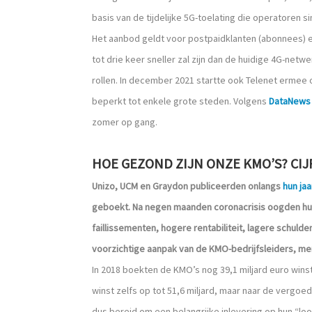
basis van de tijdelijke 5G-toelating die operatoren s
Het aanbod geldt voor postpaidklanten (abonnees) e
tot drie keer sneller zal zijn dan de huidige 4G-netw
rollen. In december 2021 startte ook Telenet ermee o
beperkt tot enkele grote steden. Volgens
DataNews
zomer op gang.
HOE GEZOND ZIJN ONZE KMO’S?
CI
Unizo, UCM en Graydon publiceerden onlangs
hun jaa
geboekt. Na negen maanden coronacrisis oogden hun
faillissementen, hogere rentabiliteit, lagere schuld
voorzichtige aanpak van de KMO-bedrijfsleiders, m
In 2018 boekten de KMO’s nog 39,1 miljard euro winst
winst zelfs op tot 51,6 miljard, maar naar de vergoed
dus bereid om een belangrijke inlevering op hun “lo