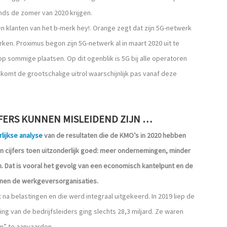
inds de zomer van 2020 krijgen.
n klanten van het b-merk hey!. Orange zegt dat zijn 5G-netwerk
erken. Proximus begon zijn 5G-netwerk al in maart 2020 uit te
p sommige plaatsen. Op dit ogenblik is 5G bij alle operatoren
komt de grootschalige uitrol waarschijnlijk pas vanaf deze
JFERS KUNNEN MISLEIDEND ZIJN …
rlijkse analyse
van de resultaten die de KMO’s in 2020 hebben
 cijfers toen uitzonderlijk goed: meer ondernemingen, minder
en. Dat is vooral het gevolg van een economisch kantelpunt en de
enen de werkgeversorganisaties.
 na belastingen en die werd integraal uitgekeerd. In 2019 liep de
ing van de bedrijfsleiders ging slechts 28,3 miljard. Ze waren
on” te aanvaarden.