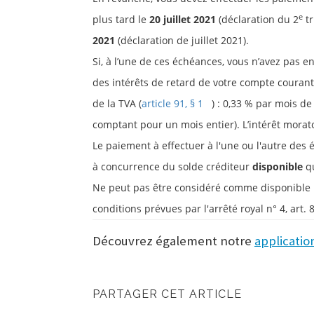
e
plus tard le
20 juillet 2021
(déclaration du 2
tr
2021
(déclaration de juillet 2021).
Si, à l’une de ces échéances, vous n’avez pas e
des intérêts de retard de votre compte courant.
de la TVA (
article 91, § 1
(link is external)
) : 0,33 % par mois 
comptant pour un mois entier). L’intérêt moratoi
Le paiement à effectuer à l'une ou l'autre des
à concurrence du solde créditeur
disponible
q
Ne peut pas être considéré comme disponible le c
conditions prévues par l'arrêté royal n° 4, art. 
Découvrez également notre
applicatio
PARTAGER CET ARTICLE