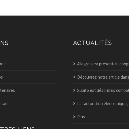
ENS
ACTUALITÉS
out
Allegro sera présent au congrès itaa 202
bs
Découvrez notre article dans l’édition spéciale business guide du v
tenaires
Subito est désormais compatible peppol – activez-le dès aujou
ntact
La facturation électronique, une nouveauté dans allegro po
Plus