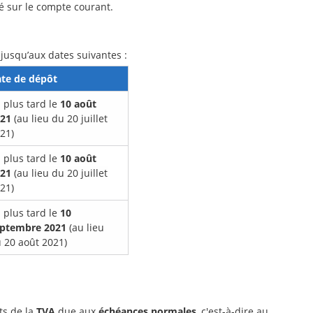
 sur le compte courant.
 jusqu’aux dates suivantes :
te de dépôt
 plus tard le
10 août
021
(au lieu du 20 juillet
21)
 plus tard le
10 août
021
(au lieu du 20 juillet
21)
 plus tard le
10
ptembre 2021
(au lieu
 20 août 2021)
ts de la
TVA
due aux
échéances normales
, c'est-à-dire au