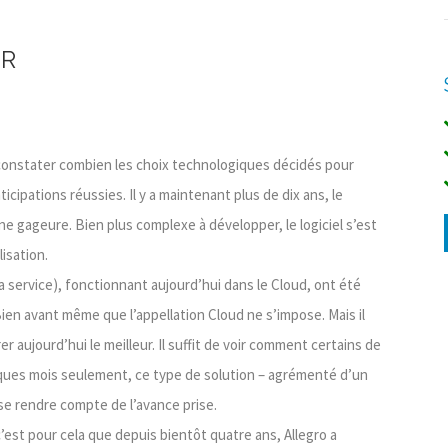
UR
r constater combien les choix technologiques décidés pour
ipations réussies. Il y a maintenant plus de dix ans, le
gageure. Bien plus complexe à développer, le logiciel s’est
isation.
a service), fonctionnant aujourd’hui dans le Cloud, ont été
 Bien avant même que l’appellation Cloud ne s’impose. Mais il
irer aujourd’hui le meilleur. Il suffit de voir comment certains de
ques mois seulement, ce type de solution – agrémenté d’un
ur se rendre compte de l’avance prise.
 c’est pour cela que depuis bientôt quatre ans, Allegro a