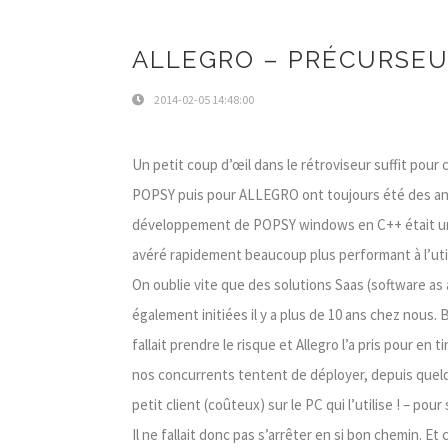
ALLEGRO – PRÉCURSE
2014-02-05 14:48:00
Un petit coup d’œil dans le rétroviseur suffit pou
POPSY puis pour ALLEGRO ont toujours été des antic
développement de POPSY windows en C++ était une 
avéré rapidement beaucoup plus performant à l’util
On oublie vite que des solutions Saas (software as 
également initiées il y a plus de 10 ans chez nous.
fallait prendre le risque et Allegro l’a pris pour en t
nos concurrents tentent de déployer, depuis quel
petit client (coûteux) sur le PC qui l’utilise ! – po
Il ne fallait donc pas s’arrêter en si bon chemin. Et