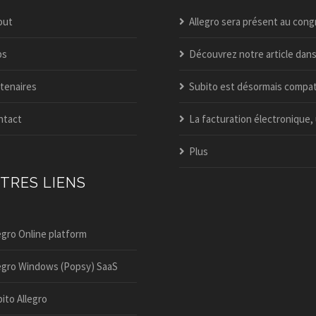
out
Allegro sera présent au congrès itaa 202
bs
Découvrez notre article dans l’édition spéciale business guide du v
tenaires
Subito est désormais compatible peppol – activez-le dès aujou
ntact
La facturation électronique, une nouveauté dans allegro po
Plus
TRES LIENS
egro Online platform
egro Windows (Popsy) SaaS
ito Allegro